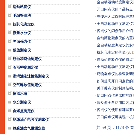
·
全自动运动粘度测定仪
运动粘度仪
·
开口闪点仪的产品特点
毛细管清洗
·
在使用闪点仪时应注意
·
全自动运动粘度测定仪
抗乳化测定仪
·
闪点仪的闪点作用介绍
微量水分仪
·
自动药物凝点仪的内置
界面张力仪
·
全自动粘度测定仪的安
酸值测定仪
·
抗乳化测定的价值
(201
锈蚀和腐蚀测定仪
·
自动药物凝点仪的特点
·
全自动运动粘度测定仪
石油密度测定仪
·
药物凝点仪的检查及调
润滑油泡沫性能测定仪
·
如何提高开口闪点仪的
空气释放值测定仪
·
关于凝点仪的制冷结构
恒温水浴
·
闭口闪点仪测试时的影
水分测定仪
·
普及型全自动闭口闪点
·
闪点仪的使用有哪些要
自燃点测定仪
·
开口闪点仪可实现一机
绝缘油介电强度测试仪
共 59 页，1178 条
首
绝缘油含气量测定仪