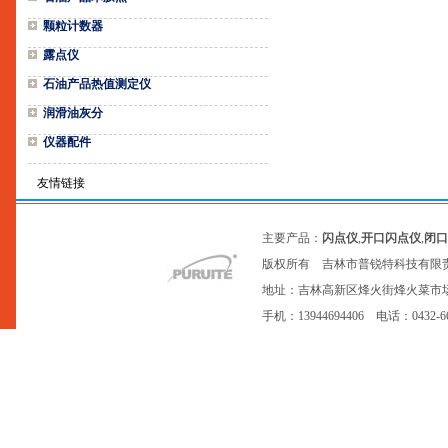
颗粒计数器
露点仪
石油产品热值测定仪
润滑油灰分
仪器配件
友情链接
主要产品：
闪点仪
,
开口闪点仪
,
闭口
版权所有 吉林市普锐特科技有限
地址：吉林高新区烽火街烽火菜市场20号网点
手机：13944694406 电话：0432-6