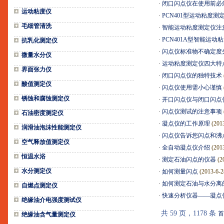
·
闭口闪点仪在使用前必
运动粘度仪
·
PCN401型运动粘度测
毛细管清洗
·
智能运动粘度测定仪注
·
PCN401A型智能运
抗乳化测定仪
·
闪点仪标准物不确定度
微量水分仪
·
运动粘度测定仪四大特
界面张力仪
·
闭口闪点仪的独特技术
酸值测定仪
·
闪点仪使用需小心谨慎
锈蚀和腐蚀测定仪
·
开口闪点仪与闭口闪点
·
闪点仪测试的注意事项
石油密度测定仪
·
凝点仪的工作原理
(201
润滑油泡沫性能测定仪
·
闪点仪告诉您闪点和沸
空气释放值测定仪
·
全自动凝点仪介绍
(201
恒温水浴
·
测定石油闪点的仪器
(2
水分测定仪
·
如何测量闪点
(2013-6-2
·
如何测定石油与水分离
自燃点测定仪
·
快速分析仪器——凝点
绝缘油介电强度测试仪
共 59 页，1178 条
首
绝缘油含气量测定仪