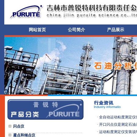
网站首页
公司简介
产品展示
·
全自动运动粘度测定仪
·
开口闪点仪是测定石油
闪点仪
·
运动粘度测定仪安装说
凝点和倾点仪