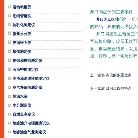
运动粘度仪
开口闪点仪的主要零件
毛细管清洗
独创的一机
开口闪点仪
抗乳化测定仪
的样品；独创的无序接入
微量水分仪
开口闪点仪主预留三个
字转换电路，仪器工作可
界面张力仪
量、自动校正结果；采用自
酸值测定仪
却、打印，整个
实验过程
锈蚀和腐蚀测定仪
石油密度测定仪
上一篇:
闪点仪的多重优点
润滑油泡沫性能测定仪
空气释放值测定仪
下一篇:
闭口闪点仪的特点
恒温水浴
水分测定仪
自燃点测定仪
绝缘油介电强度测试仪
绝缘油含气量测定仪