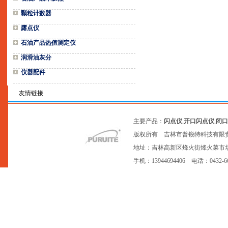
颗粒计数器
露点仪
石油产品热值测定仪
润滑油灰分
仪器配件
友情链接
主要产品：
闪点仪
,
开口闪点仪
,
闭口
版权所有 吉林市普锐特科技有限
地址：吉林高新区烽火街烽火菜市场20号网点
手机：13944694406 电话：0432-6