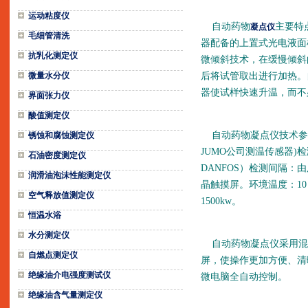
运动粘度仪
自动药物
主要特
凝点仪
毛细管清洗
器配备的上置式光电液面
抗乳化测定仪
微倾斜技术，在缓慢倾斜
微量水分仪
后将试管取出进行加热。
器使试样快速升温，而不
界面张力仪
酸值测定仪
自动药物凝点仪技术参数，
锈蚀和腐蚀测定仪
JUMO公司测温传感器
石油密度测定仪
DANFOS）检测间隔：
润滑油泡沫性能测定仪
晶触摸屏。环境温度：10～
空气释放值测定仪
1500kw。
恒温水浴
水分测定仪
自动药物凝点仪采用混体
自燃点测定仪
屏，使操作更加方便、清
绝缘油介电强度测试仪
微电脑全自动控制。
绝缘油含气量测定仪