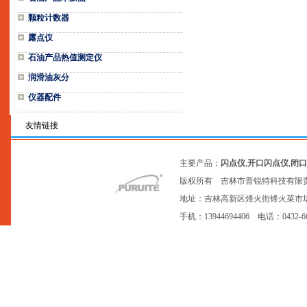
颗粒计数器
露点仪
石油产品热值测定仪
润滑油灰分
仪器配件
友情链接
主要产品：
闪点仪
,
开口闪点仪
,
闭口
版权所有 吉林市普锐特科技有限
地址：吉林高新区烽火街烽火菜市场20号网点
手机：13944694406 电话：0432-6