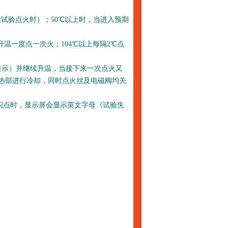
括试验点火时）；50℃以上时，当进入预期
升温一度点一次火；104℃以上每隔2℃点
显示）并继续升温，当接下来一次点火又
加热部进行冷却，同时点火丝及电磁阀均关
点时，显示屏会显示英文字母《试验失