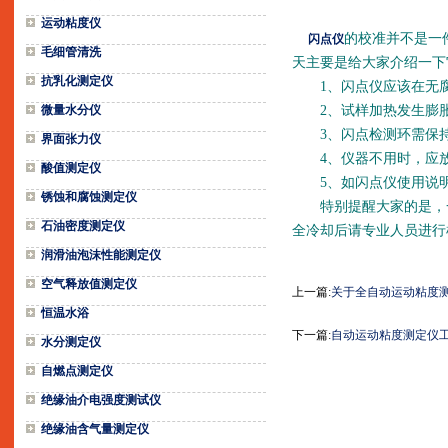
运动粘度仪
的校准并不是一
闪点仪
毛细管清洗
天主要是给大家介绍一下
抗乳化测定仪
1、闪点仪应该在无腐
微量水分仪
2、试样加热发生膨胀
3、闪点检测环需保持
界面张力仪
4、仪器不用时，应放置
酸值测定仪
5、如闪点仪使用说明
锈蚀和腐蚀测定仪
特别提醒大家的是，一
石油密度测定仪
全冷却后请专业人员进行
润滑油泡沫性能测定仪
空气释放值测定仪
上一篇:
关于全自动运动粘度
恒温水浴
下一篇:
自动运动粘度测定仪
水分测定仪
自燃点测定仪
绝缘油介电强度测试仪
绝缘油含气量测定仪