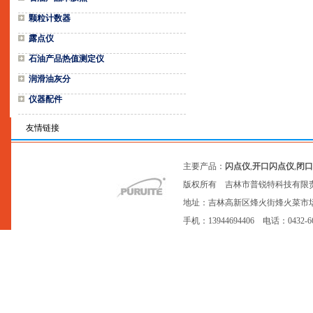
颗粒计数器
露点仪
石油产品热值测定仪
润滑油灰分
仪器配件
友情链接
主要产品：
闪点仪
,
开口闪点仪
,
闭口
版权所有 吉林市普锐特科技有限
地址：吉林高新区烽火街烽火菜市场20号网点
手机：13944694406 电话：0432-6