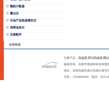
颗粒计数器
露点仪
石油产品热值测定仪
润滑油灰分
仪器配件
友情链接
主要产品：
闪点仪
,
开口闪点仪
,
闭口
版权所有 吉林市普锐特科技有限
地址：吉林高新区烽火街烽火菜市场20号网点
手机：13944694406 电话：0432-6