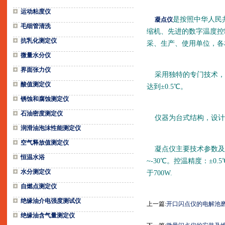
运动粘度仪
是按照中华人民
凝点仪
毛细管清洗
缩机、先进的数字温度控
抗乳化测定仪
采、生产、使用单位，各
微量水分仪
界面张力仪
采用独特的专门技术，冷
酸值测定仪
达到±0.5℃。
锈蚀和腐蚀测定仪
石油密度测定仪
仪器为台式结构，设计
润滑油泡沫性能测定仪
空气释放值测定仪
凝点仪主要技术参数及指标
恒温水浴
~-30℃。控温精度：±0
水分测定仪
于700W.
自燃点测定仪
绝缘油介电强度测试仪
上一篇:
开口闪点仪的电解池
绝缘油含气量测定仪