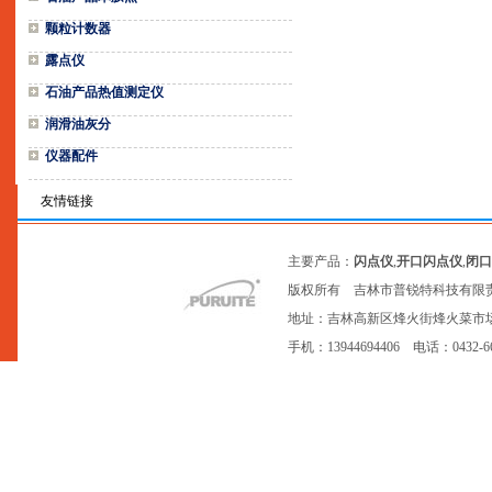
颗粒计数器
露点仪
石油产品热值测定仪
润滑油灰分
仪器配件
友情链接
主要产品：
闪点仪
,
开口闪点仪
,
闭口
版权所有 吉林市普锐特科技有限
地址：吉林高新区烽火街烽火菜市场20号网点
手机：13944694406 电话：0432-6