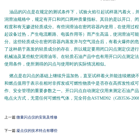
油品的闪点是在规定的测试条件下，试验火焰引起试样蒸汽着火，并
润滑油规格中，规定有开口和闭口两种质量指标。其目的是以开口、闭
程度和有无掺进轻质成分。有些润滑油在密闭容器内使用，在使用过程
起设备过热，产生电流断路、电弧作用等）而产生高温，使润滑油可能
分。这些轻质成分在密闭容器内蒸发并与空气混合后，有着火爆炸的危
了这种易于蒸发的轻质成分的存在，所以规定要用闭口闪点测定仪进行
机械油及某些航空润滑油等。在轻质石油产品中也有用开口闪点测定法
使用条件，使所测得的闪点与使用时的实际情况相似。
燃点是在闪点的基础上继续升温加热，直至试样着火并能连续燃烧不
和燃点值用于表示在相对非挥发或可燃性物质中是否存在高挥发性或可
作、安全管理的重要参数之一。开口闪点自动测定仪用来测定石油产品
电点火方式，无需任何可燃性气体，完全符合ASTMD92（GB3536-2008
上一篇:
微量闪点仪的安装及维修
下一篇:
凝点仪的技术特点有哪些