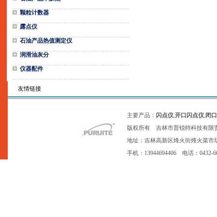
颗粒计数器
露点仪
石油产品热值测定仪
润滑油灰分
仪器配件
友情链接
主要产品：
闪点仪
,
开口闪点仪
,
闭口
版权所有 吉林市普锐特科技有限
地址：吉林高新区烽火街烽火菜市场20号网点
手机：13944694406 电话：0432-6