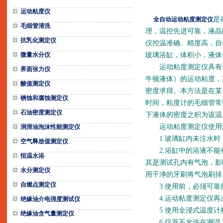
运动粘度仪
是
全自动运动粘度测定仪
毛细管清洗
理，温控先进可靠，液晶
抗乳化测定仪
仪控温准确、精度高，自
微量水分仪
玻璃浴缸，体积小，液体
运动粘度测定仪具有计
界面张力仪
牛顿液体）的运动粘度，其
酸值测定仪
密度求得。本方法是在某
锈蚀和腐蚀测定仪
时间，粘度计的毛细管常
石油密度测定仪
下液体的密度之积为该温
运动粘度测定仪使用
润滑油泡沫性能测定仪
1.玻璃缸内未注水时
空气释放值测定仪
2.浴缸中的浴液不能
恒温水浴
其是测试孔内有气泡，影
水分测定仪
用干净的牙刷将气泡刷掉
自燃点测定仪
3.使用前，必须可靠
4.运动粘度测定仪再次
绝缘油介电强度测试仪
5.使用全浸式温度计
绝缘油含气量测定仪
6.仪器不允许在潮湿