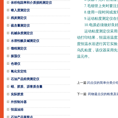
体积电阻率和介质损耗测定仪
7.毛细管上夹时要注
锥入度测定仪
8.使用一段时间或发
残炭测定仪
9.运动粘度测定仪在
10.电源必须做好良
硫含量测定仪
运动粘度测定仪采用先
机械杂质测定仪
动打印结果，恒温浴温度
水溶性酸及碱测定仪
度恒温水浴进行其它实验
馏程测定仪
乌氏粘度，该仪器采用先
振荡仪
温元件。
色谱仪
氧化安定性
石油产品烃类测定仪
上一篇:
闪点仪的简单分类介
蜡、胶质、沥青质含量
下一篇:
药物凝点仪的检查及
实际胶质
外投制冷器
恒温油浴
石油产品苯胺点