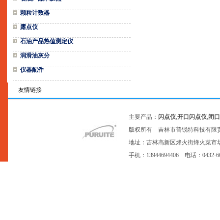
颗粒计数器
露点仪
石油产品热值测定仪
润滑油灰分
仪器配件
友情链接
主要产品：
闪点仪
,
开口闪点仪
,
闭口
版权所有 吉林市普锐特科技有限
地址：吉林高新区烽火街烽火菜市场20号网点
手机：13944694406 电话：0432-6