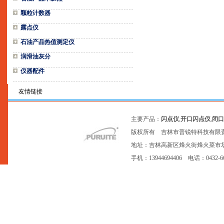
颗粒计数器
露点仪
石油产品热值测定仪
润滑油灰分
仪器配件
友情链接
主要产品：
闪点仪
,
开口闪点仪
,
闭口
版权所有 吉林市普锐特科技有限
地址：吉林高新区烽火街烽火菜市场20号网点
手机：13944694406 电话：0432-6