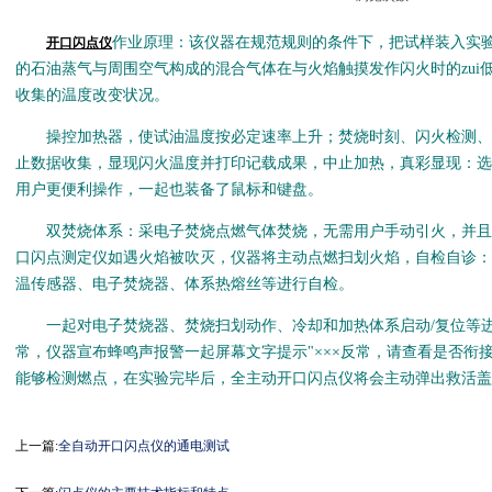
作业原理：该仪器在规范规则的条件下，把试样装入实
开口闪点仪
的石油蒸气与周围空气构成的混合气体在与火焰触摸发作闪火时的zui
收集的温度改变状况。
操控加热器，使试油温度按必定速率上升；焚烧时刻、闪火检测、
止数据收集，显现闪火温度并打印记载成果，中止加热，真彩显现：选用
用户更便利操作，一起也装备了鼠标和键盘。
双焚烧体系：采电子焚烧点燃气体焚烧，无需用户手动引火，并且
口闪点测定仪如遇火焰被吹灭，仪器将主动点燃扫划火焰，自检自诊：仪
温传感器、电子焚烧器、体系热熔丝等进行自检。
一起对电子焚烧器、焚烧扫划动作、冷却和加热体系启动/复位等进
常，仪器宣布蜂鸣声报警一起屏幕文字提示"×××反常，请查看是否衔
能够检测燃点，在实验完毕后，全主动开口闪点仪将会主动弹出救活盖
上一篇:
全自动开口闪点仪的通电测试