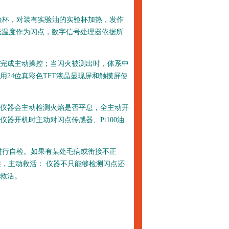
验杯，对装有实验油的实验杯加热，发作
低温度作为闪点，数字信号处理器依据所
完成主动操控；当闪火被测出时，体系中
24位真彩色TFT液晶显现屏和触摸屏使
仪器会主动检测火焰是否平息，全主动开
器开机时主动对闪点传感器、Pt100油
行自检。如果有某处毛病或衔接不正
接，主动救活： 仪器不只能够检测闪点还
救活。