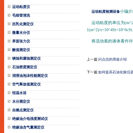
运动粘度仪
小编介
运动粘度检测设备
毛细管清洗
运动粘度的单位为(m^2)
抗乳化测定仪
1(m^2)/s=10^4St=10^6cS
微量水分仪
将流动着的液体看作许多
界面张力仪
酸值测定仪
锈蚀和腐蚀测定仪
上一篇:
闪点仪的用途介绍
石油密度测定仪
下一篇:
如何提高石油化验仪
润滑油泡沫性能测定仪
空气释放值测定仪
恒温水浴
水分测定仪
自燃点测定仪
绝缘油介电强度测试仪
绝缘油含气量测定仪