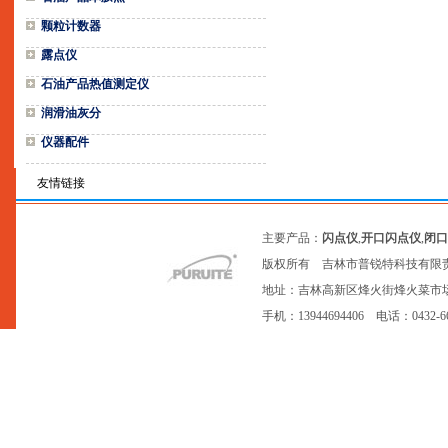
颗粒计数器
露点仪
石油产品热值测定仪
润滑油灰分
仪器配件
友情链接
主要产品：
闪点仪
,
开口闪点仪
,
闭口
版权所有 吉林市普锐特科技有限
地址：吉林高新区烽火街烽火菜市场20号网点
手机：13944694406 电话：0432-6