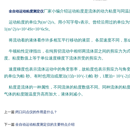
厂家小编介绍运动粘度是流体的动力粘度与同温
全自动运动粘度测定仪
运动粘度的单位为(m^2)/s。用小写字母v表示。曾经沿用过的单位为St，
1(m^2)/s=10^4St=10^6cSt。
将流动着的液体看作许多相互平行移动的液层， 各层速度不同，形
牛顿粘性定律指出，在纯剪切流动中相邻两流体层之间的剪应力为式中d
度。粘度数值上等于单位速度梯度下流体所受的剪应力。
速度梯度也表示流体运动中的角变形率，故粘度也表示剪应力与角变
的单位为帕·秒。有时也用泊或厘泊(1泊=10^(-1)帕·秒，1厘泊= 10^(-2
粘度是流体的一种属性，不同流体的粘度数值不同。同种流体的粘度
气体的粘度随温度升高而加大，液体则减小。
上一篇:
闭口闪点仪的作用是什么？
下一篇:
全自动运动粘度测定仪的主要特点介绍