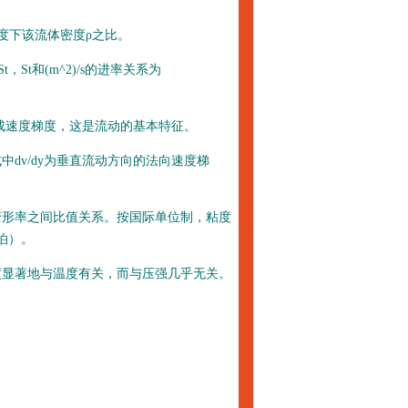
度下该流体密度ρ之比。
St和(m^2)/s的进率关系为
成速度梯度，这是流动的基本特征。
v/dy为垂直流动方向的法向速度梯
形率之间比值关系。按国际单位制，粘度
)泊）。
显著地与温度有关，而与压强几乎无关。