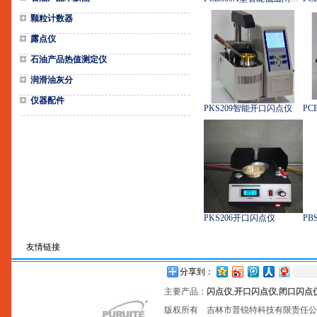
颗粒计数器
露点仪
石油产品热值测定仪
润滑油灰分
仪器配件
PKS209智能开口闪点仪
PKS206开口闪点仪
PB
友情链接
分享到：
主要产品：
闪点仪
,
开口闪点仪
,
闭口闪点
版权所有 吉林市普锐特科技有限责任