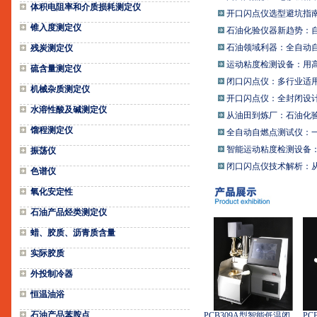
体积电阻率和介质损耗测定仪
开口闪点仪选型避坑指
锥入度测定仪
石油化验仪器新趋势：自
石油领域利器：全自动自
残炭测定仪
运动粘度检测设备：用高
硫含量测定仪
闭口闪点仪：多行业适
机械杂质测定仪
开口闪点仪：全封闭设计
水溶性酸及碱测定仪
从油田到炼厂：石油化验
馏程测定仪
全自动自燃点测试仪：一
智能运动粘度检测设备
振荡仪
闭口闪点仪技术解析：从
色谱仪
氧化安定性
石油产品烃类测定仪
蜡、胶质、沥青质含量
实际胶质
外投制冷器
恒温油浴
石油产品苯胺点
PCB309A型智能低温闭口闪点测定仪