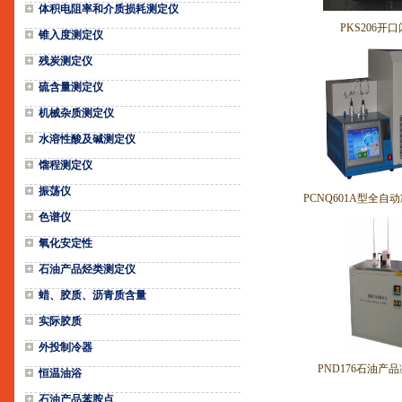
体积电阻率和介质损耗测定仪
PKS206开
锥入度测定仪
残炭测定仪
硫含量测定仪
机械杂质测定仪
水溶性酸及碱测定仪
馏程测定仪
振荡仪
PCNQ601A型全自
色谱仪
氧化安定性
石油产品烃类测定仪
蜡、胶质、沥青质含量
实际胶质
外投制冷器
PND176石油产
恒温油浴
石油产品苯胺点