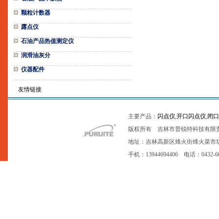
颗粒计数器
露点仪
石油产品热值测定仪
润滑油灰分
仪器配件
友情链接
主要产品：
闪点仪
,
开口闪点仪
,
闭口
版权所有 吉林市普锐特科技有限
地址：吉林高新区烽火街烽火菜市场20号网点
手机：13944694406 电话：0432-6