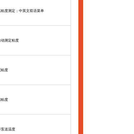
温粘度测定；中英文双语菜单
自动测定粘度
观粘度
切粘度
界泵送温度