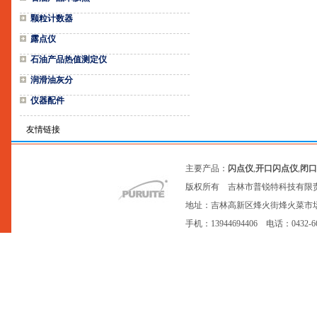
颗粒计数器
露点仪
石油产品热值测定仪
润滑油灰分
仪器配件
友情链接
主要产品：
闪点仪
,
开口闪点仪
,
闭口
版权所有 吉林市普锐特科技有限
地址：吉林高新区烽火街烽火菜市场20号网点
手机：13944694406 电话：0432-6