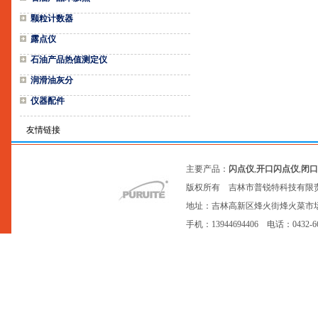
颗粒计数器
露点仪
石油产品热值测定仪
润滑油灰分
仪器配件
友情链接
主要产品：
闪点仪
,
开口闪点仪
,
闭口
版权所有 吉林市普锐特科技有限
地址：吉林高新区烽火街烽火菜市场20号网点
手机：13944694406 电话：0432-6