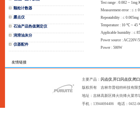
Test range : 0.002 ~ 1mg
颗粒计数器
Measurement error : ≤ ±
露点仪
Repeatability : ≤ 0.005m
Temperature : 10 ℃ ~ 45
石油产品热值测定仪
Applicable humidity : ≤ 
润滑油灰分
Power source : AC220V/
仪器配件
Power : 500W
友情链接
主要产品：
闪点仪
,
开口闪点仪
,
闭口
版权所有 吉林市普锐特科技有限
地址：吉林高新区烽火街烽火菜市场20号网点
手机：13944694406 电话：0432-6