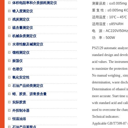
体积电阻率和介质损耗测定仪
测量误差：≤±0.005mg 
重 复 性：≤0.005mg KO
锥入度测定仪
适用温度：10℃～45℃
残炭测定仪
适用湿度：≤85%RH
硫含量测定仪
电 源：AC220V/50Hz
机械杂质测定仪
功 率：500W
水溶性酸及碱测定仪
PSZ129 automatic analyzer 
馏程测定仪
standard design and develo
振荡仪
acid values. The instrumen
to maximize the protection 
色谱仪
No manual weighing , simply
氧化安定性
determination, waste discha
石油产品烃类测定仪
Determination of ethanol in
蜡、胶质、沥青质含量
more accurate. Start time 
实际胶质
with standard acid and cali
used to overcome the change
外投制冷器
Technical indicators:
恒温油浴
Applicable GB/T7599-87 s
石油产品苯胺点