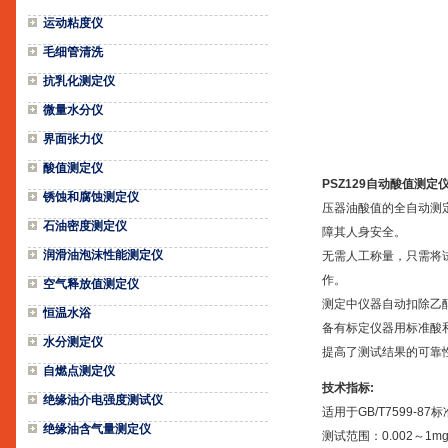
运动粘度仪
毛细管清洗
抗乳化测定仪
微量水分仪
界面张力仪
酸值测定仪
PSZ129自动酸值测定
锈蚀和腐蚀测定仪
压器油酸值的全自动测
石油密度测定仪
障其人身安全。
润滑油泡沫性能测定仪
无需人工称量，只需将
作。
空气释放值测定仪
测定中仪器自动扣除乙
恒温水浴
备有标定仪器用标准酸
水分测定仪
提高了测试结果的可靠
自燃点测定仪
技术指标:
绝缘油介电强度测试仪
适用于GB/T7599-87
绝缘油含气量测定仪
测试范围：0.002～1mg 