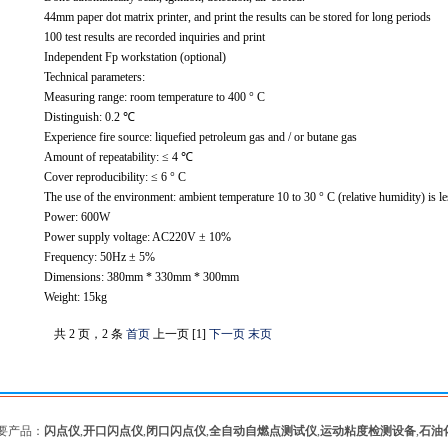
44mm paper dot matrix printer, and print the results can be stored for long periods
100 test results are recorded inquiries and print
Independent Fp workstation (optional)
Technical parameters:
Measuring range: room temperature to 400 ° C
Distinguish: 0.2 ℃
Experience fire source: liquefied petroleum gas and / or butane gas
Amount of repeatability: ≤ 4 ℃
Cover reproducibility: ≤ 6 ° C
The use of the environment: ambient temperature 10 to 30 ° C (relative humidity) is
Power: 600W
Power supply voltage: AC220V ± 10%
Frequency: 50Hz ± 5%
Dimensions: 380mm * 330mm * 300mm
Weight: 15kg
共 2 页，2 条
首页
上一页 [1]
下一页
末页
要产品：
闪点仪
,
开口闪点仪
,
闭口闪点仪
,
全自动自燃点测试仪
,
运动粘度检测设备
,
石油