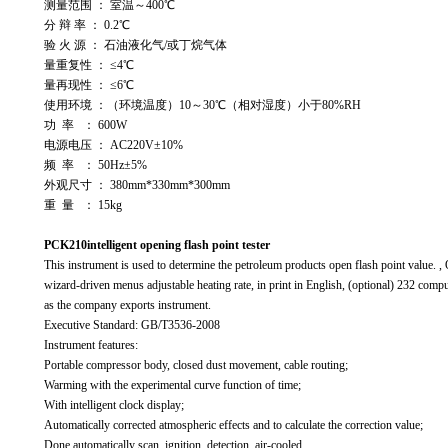
测量范围 ： 室温～400℃
分 辩 率 ： 0.2℃
验 火 源 ： 石油液化气/或丁烷气体
量重复性 ： ≤4℃
量再现性 ： ≤6℃
使用环境 ：（环境温度）10～30℃（相对湿度）小于80%RH
功 率 ： 600W
电源电压 ： AC220V±10%
频 率 ： 50Hz±5%
外观尺寸 ： 380mm*330mm*300mm
重 量 ： 15kg
PCK210intelligent opening flash point tester
This instrument is used to determine the petroleum products open flash point value. ,
wizard-driven menus adjustable heating rate, in print in English, (optional) 232 com
as the company exports instrument.
Executive Standard: GB/T3536-2008
Instrument features:
Portable compressor body, closed dust movement, cable routing;
Warming with the experimental curve function of time;
With intelligent clock display;
Automatically corrected atmospheric effects and to calculate the correction value;
Done automatically scan, ignition, detection, air-cooled.